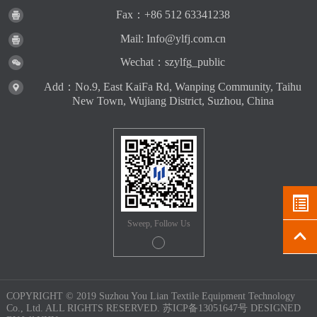
Fax：+86 512 63341238
Mail: Info@ylfj.com.cn
Wechat：szylfg_public
Add：No.9, East KaiFa Rd, Wanping Community, Taihu
New Town, Wujiang District, Suzhou, China
Sweep, Follow Us
COPYRIGHT © 2019 Suzhou You Lian Textile Equipment Technology
Co., Ltd. ALL RIGHTS RESERVED.
苏ICP备13051647号
DESIGNED