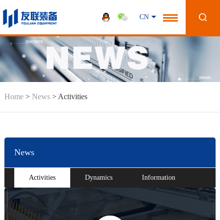
CN
Home
>
News
>
Activities
News
Activities
Dynamics
Information